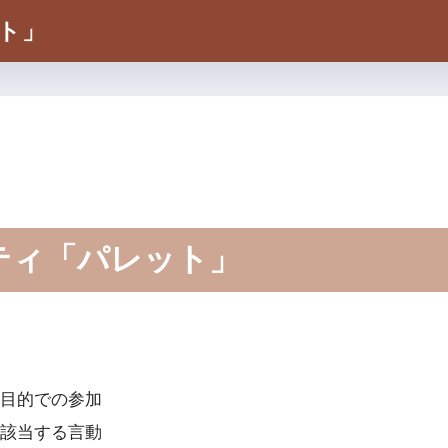
ト」
ティ「パレット」
目的での参加
該当する言動