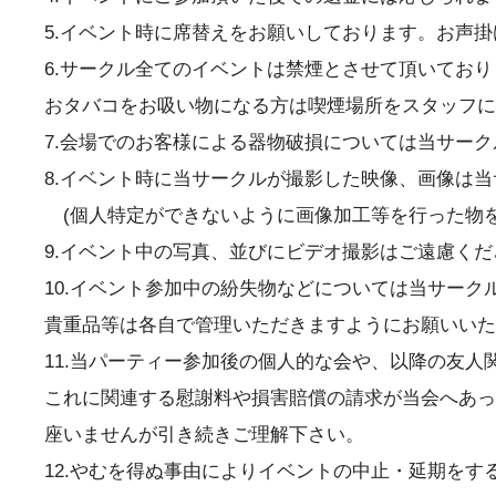
5.イベント時に席替えをお願いしております。お声
6.サークル全てのイベントは禁煙とさせて頂いており
おタバコをお吸い物になる方は喫煙場所をスタッフに
7.会場でのお客様による器物破損については当サー
8.イベント時に当サークルが撮影した映像、画像は
(個人特定ができないように画像加工等を行った物を
9.イベント中の写真、並びにビデオ撮影はご遠慮くだ
10.イベント参加中の紛失物などについては当サーク
貴重品等は各自で管理いただきますようにお願いいた
11.当パーティー参加後の個人的な会や、以降の友
これに関連する慰謝料や損害賠償の請求が当会へあっ
座いませんが引き続きご理解下さい。
12.やむを得ぬ事由によりイベントの中止・延期を